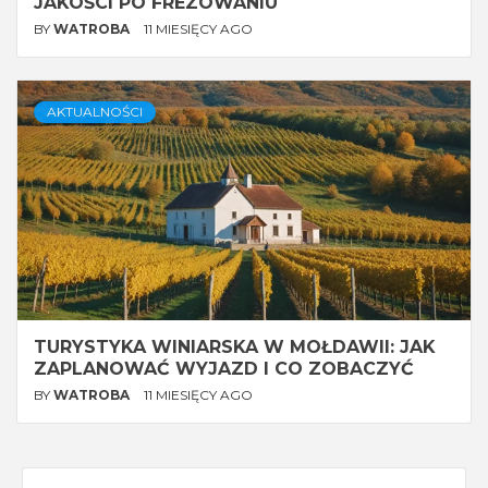
JAKOŚCI PO FREZOWANIU
BY
WATROBA
11 MIESIĘCY AGO
AKTUALNOŚCI
TURYSTYKA WINIARSKA W MOŁDAWII: JAK
ZAPLANOWAĆ WYJAZD I CO ZOBACZYĆ
BY
WATROBA
11 MIESIĘCY AGO