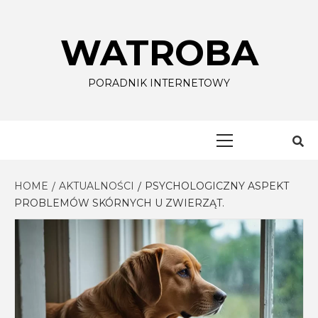
Skip
to
WATROBA
content
PORADNIK INTERNETOWY
Primary
Menu
HOME
AKTUALNOŚCI
PSYCHOLOGICZNY ASPEKT
PROBLEMÓW SKÓRNYCH U ZWIERZĄT.