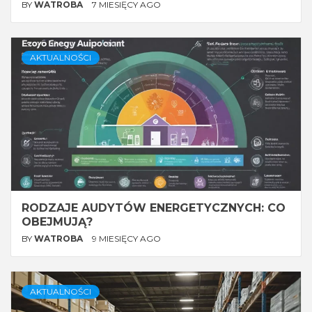
BY
WATROBA
7 MIESIĘCY AGO
AKTUALNOŚCI
RODZAJE AUDYTÓW ENERGETYCZNYCH: CO
OBEJMUJĄ?
BY
WATROBA
9 MIESIĘCY AGO
AKTUALNOŚCI