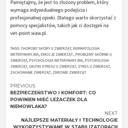
Pamiętajmy, że jest to złożony problem, który
wymaga indywidualnego podejścia i
profesjonalnej opieki. Dlatego warto skorzystać z
pomocy specjalistów, takich jak ci dostępni na
vet-point.waw.pl.
TAGS:
CHOROBY SKÓRY U ZWIERZĄT
,
DERMATOLOGIA
WETERYNARYJNA
,
EMOCJE ZWIERZĄT.
,
PROBLEMY SKÓRNE U
ZWIERZĄT
,
PSYCHOLOGIA WETERYNARYJNA
,
PSYCHOLOGIA
ZWIERZĄT
,
SKUTKI STRESU U ZWIERZĄT
,
STRES U ZWIERZĄT
,
ZACHOWANIE ZWIERZĄT
,
ZDROWIE ZWIERZĄT
Continue
PREVIOUS
BEZPIECZEŃSTWO I KOMFORT: CO
Reading
POWINIEN MIEĆ LEŻACZEK DLA
NIEMOWLAKA?
NEXT
NAJLEPSZE MATERIAŁY I TECHNOLOGIE
WYKORZYSTYWANE W STABILIZATORACH