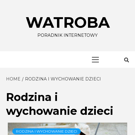
Skip
to
WATROBA
content
PORADNIK INTERNETOWY
Primary
Menu
HOME
RODZINA I WYCHOWANIE DZIECI
Rodzina i
wychowanie dzieci
RODZINA I WYCHOWANIE DZIECI