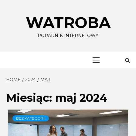
Skip
to
WATROBA
content
PORADNIK INTERNETOWY
Primary
Menu
HOME
2024
MAJ
Miesiąc:
maj 2024
BEZ KATEGORII