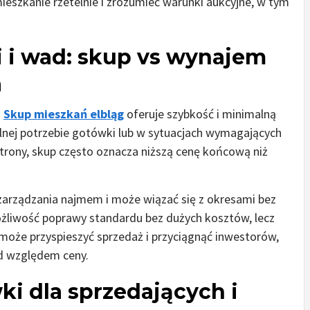
szkanie rzetelnie i zrozumieć warunki aukcyjne, w tym
 i wad: skup vs wynajem
a
.
Skup mieszkań elbląg
oferuje szybkość i minimalną
pilnej potrzebie gotówki lub w sytuacjach wymagających
trony, skup często oznacza niższą cenę końcową niż
zarządzania najmem i może wiązać się z okresami bez
ożliwość poprawy standardu bez dużych kosztów, lecz
oże przyspieszyć sprzedaż i przyciągnąć inwestorów,
od względem ceny.
i dla sprzedających i