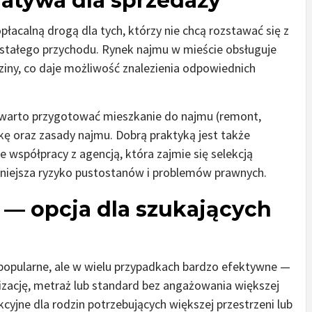
atywa dla sprzedaży
łacalną drogą dla tych, którzy nie chcą rozstawać się z
 stałego przychodu. Rynek najmu w mieście obsługuje
iny, co daje możliwość znalezienia odpowiednich
 warto przygotować mieszkanie do najmu (remont,
wkę oraz zasady najmu. Dobrą praktyką jest także
współpracy z agencją, która zajmie się selekcją
mniejsza ryzyko pustostanów i problemów prawnych.
— opcja dla szukających
popularne, ale w wielu przypadkach bardzo efektywne —
lizację, metraż lub standard bez angażowania większej
yjne dla rodzin potrzebujących większej przestrzeni lub