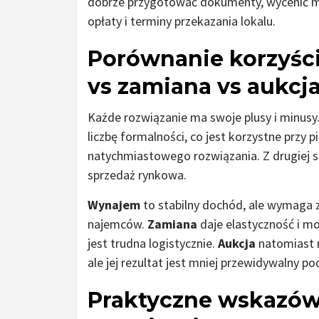
dobrze przygotować dokumenty, wycenić mie
opłaty i terminy przekazania lokalu.
Porównanie korzyści
vs zamiana vs aukcj
Każde rozwiązanie ma swoje plusy i minusy
liczbę formalności, co jest korzystne przy 
natychmiastowego rozwiązania. Z drugiej s
sprzedaż rynkowa.
Wynajem
to stabilny dochód, ale wymaga 
najemców.
Zamiana
daje elastyczność i m
jest trudna logistycznie.
Aukcja
natomiast m
ale jej rezultat jest mniej przewidywalny p
Praktyczne wskazówk