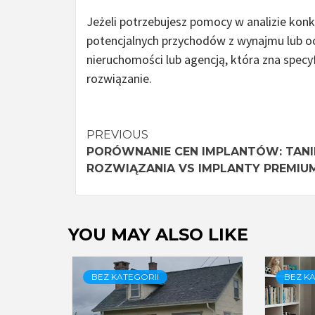
Jeżeli potrzebujesz pomocy w analizie konk
potencjalnych przychodów z wynajmu lub oc
nieruchomości lub agencją, która zna specy
rozwiązanie.
Continue
PREVIOUS
PORÓWNANIE CEN IMPLANTÓW: TANI
Reading
ROZWIĄZANIA VS IMPLANTY PREMIU
YOU MAY ALSO LIKE
BEZ KATEGORII
BEZ KA